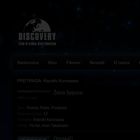
Naslovnica
Kino
Filmovi
Novosti
O nama
PRETRAGA: Kiyoshi Kurosawa
Žena špijuna
Wife of a spy
Žanr:
Drama
,
Ratni
,
Povijesni
Kategorizacija:
12
Redatelj:
Kiyoshi Kurosawa
Uloge:
Yû Aoi
,
Issei Takahashi
Osvajači