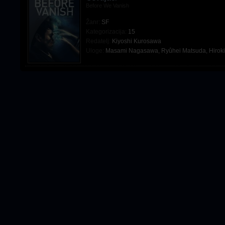
Before We Vanish
Žanr:
SF
Kategorizacija:
15
Redatelj:
Kiyoshi Kurosawa
Uloge:
Masami Nagasawa
,
Ryûhei Matsuda
,
Hirok