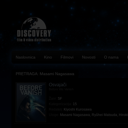
Naslovnica
Kino
Filmovi
Novosti
O nama
PRETRAGA: Masami Nagasawa
Osvajači
Before We Vanish
Žanr:
SF
Kategorizacija:
15
Redatelj:
Kiyoshi Kurosawa
Uloge:
Masami Nagasawa
,
Ryûhei Matsuda
,
Hirok