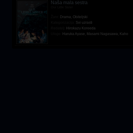
Naša mala sestra
Our Little Sister
Žanr:
Drama
,
Obiteljski
Kategorizacija:
Svi uzrasti
Redatelj:
Hirokazu Koreeda
Uloge:
Haruka Ayase
,
Masami Nagasawa
,
Kaho