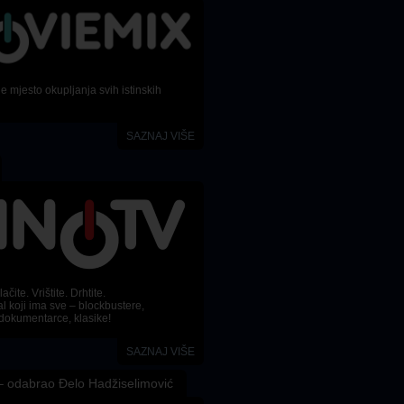
 mjesto okupljanja svih istinskih
SAZNAJ VIŠE
ačite. Vrištite. Drhtite.
l koji ima sve – blockbustere,
dokumentarce, klasike!
SAZNAJ VIŠE
 odabrao Đelo Hadžiselimović