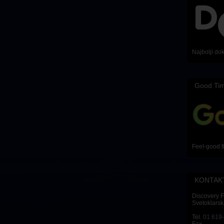
Najbolji do
Good Ti
Feel-good f
KONTAK
Discovery 
Svetoklarsk
Tel.
01 619
Fax.