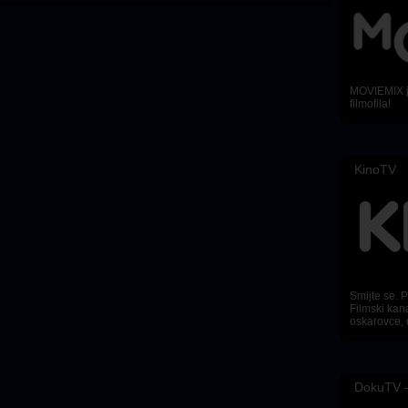
MOVIEMIX je
filmofila!
KinoTV
Smijte se. Pl
Filmski kana
oskarovce, 
DokuTV –