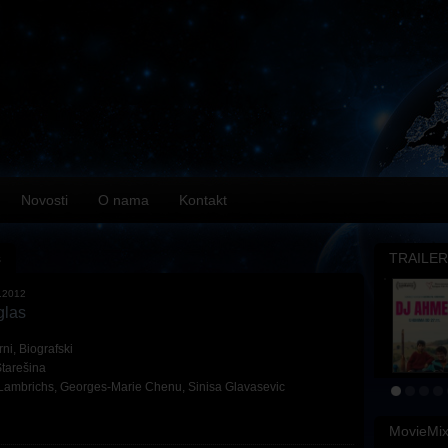
Novosti
O nama
Kontakt
s
TRAILER
.2012
glas
rni
,
Biografski
Starešina
 Lambrichs
,
Georges-Marie Chenu
,
Sinisa Glavasevic
MovieMi