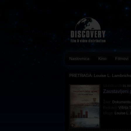
Naslovnica
Kino
Filmovi
PRETRAGA: Louise L. Lambrich
NA DVD-u OD
01.04
Zaustavljeni 
Žanr:
Dokumenta
Redatelj:
Višnja 
Uloge:
Louise L.