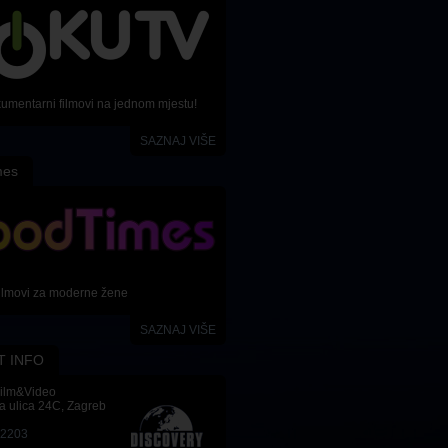
kumentarni filmovi na jednom mjestu!
SAZNAJ VIŠE
mes
ilmovi za moderne žene
SAZNAJ VIŠE
T INFO
Film&Video
a ulica 24C, Zagreb
-2203