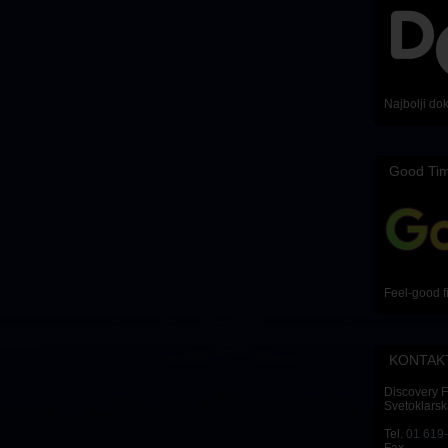
Najbolji do
Good Ti
Feel-good f
KONTAK
Discovery 
Svetoklarsk
Tel.
01 619
Fax.