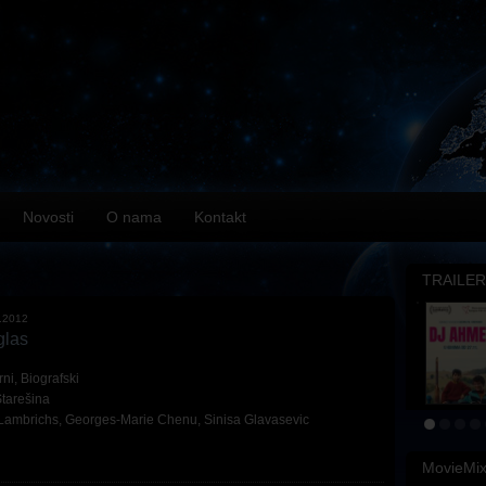
Novosti
O nama
Kontakt
TRAILER
.2012
glas
rni
,
Biografski
Starešina
 Lambrichs
,
Georges-Marie Chenu
,
Sinisa Glavasevic
MovieMi