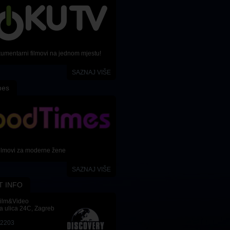
kumentarni filmovi na jednom mjestu!
SAZNAJ VIŠE
mes
ilmovi za moderne žene
SAZNAJ VIŠE
T INFO
Film&Video
a ulica 24C, Zagreb
-2203