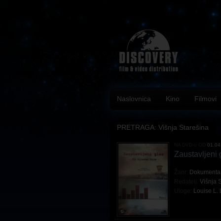
Naslovnica
Kino
Filmovi
PRETRAGA: Višnja Starešina
NA DVD-u OD
01.04
Zaustavljeni 
Žanr:
Dokumenta
Redatelj:
Višnja 
Uloge:
Louise L.