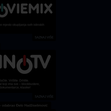
 mjesto okupljanja svih istinskih
SAZNAJ VIŠE
ačite. Vrištite. Drhtite.
l koji ima sve – blockbustere,
dokumentarce, klasike!
SAZNAJ VIŠE
 odabrao Đelo Hadžiselimović