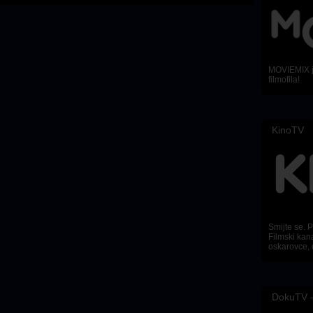
MOVIEMIX je
filmofila!
KinoTV
Smijte se. Pl
Filmski kana
oskarovce, 
DokuTV –