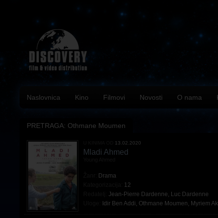
Naslovnica
Kino
Filmovi
Novosti
O nama
PRETRAGA: Othmane Moumen
U KINIMA OD
13.02.2020
Mladi Ahmed
Young Ahmed
Žanr:
Drama
Kategorizacija:
12
Redatelj:
Jean-Pierre Dardenne
,
Luc Dardenne
Uloge:
Idir Ben Addi
,
Othmane Moumen
,
Myriem A