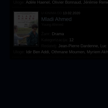
Uloge:
Adèle Haenel
,
Olivier Bonnaud
,
Jérémie Reni
U KINIMA OD
13.02.2020
Mladi Ahmed
Young Ahmed
Žanr:
Drama
Kategorizacija:
12
Redatelj:
Jean-Pierre Dardenne
,
Luc
Uloge:
Idir Ben Addi
,
Othmane Moumen
,
Myriem Akh