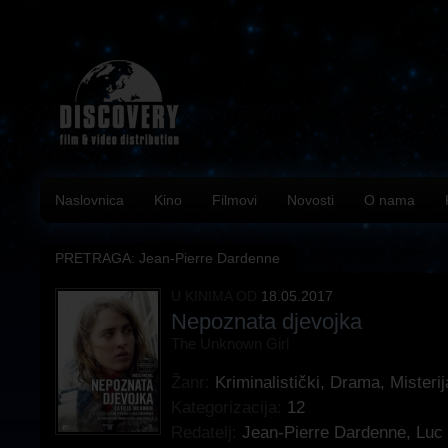
Naslovnica
Kino
Filmovi
Novosti
O nama
PRETRAGA: Jean-Pierre Dardenne
U KINIMA OD
18.05.2017
Nepoznata djevojka
The Unknown Girl
Žanr:
Kriminalistički
,
Drama
,
Misterij
Kategorizacija:
12
Redatelj:
Jean-Pierre Dardenne
,
Luc