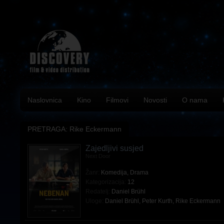
Naslovnica
Kino
Filmovi
Novosti
O nama
PRETRAGA: Rike Eckermann
Zajedljivi susjed
Next Door
Žanr:
Komedija
,
Drama
Kategorizacija:
12
Redatelj:
Daniel Brühl
Uloge:
Daniel Brühl
,
Peter Kurth
,
Rike Eckermann