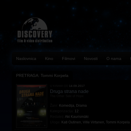
Naslovnica
Kino
Filmovi
Novosti
O nama
PRETRAGA: Tommi Korpela
U KINIMA OD
14.09.2017
Druga strana nade
The Other Side of Hope
Žanr:
Komedija
,
Drama
Kategorizacija:
12
Redatelj:
Aki Kaurismäki
Uloge:
Kati Outinen
,
Ville Virtanen
,
Tommi Korpela