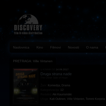
Naslovnica
Kino
Filmovi
Novosti
O nama
PRETRAGA: Ville Virtanen
U KINIMA OD
14.09.2017
Druga strana nade
The Other Side of Hope
Žanr:
Komedija
,
Drama
Kategorizacija:
12
Redatelj:
Aki Kaurismäki
Uloge:
Kati Outinen
,
Ville Virtanen
,
Tommi Korpela