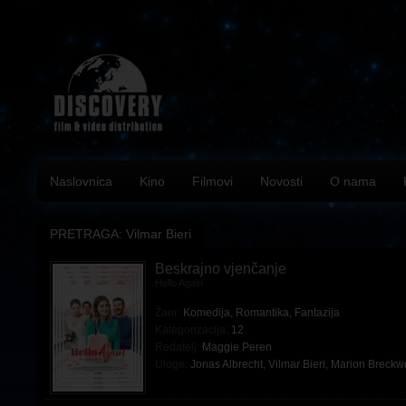
Naslovnica
Kino
Filmovi
Novosti
O nama
PRETRAGA: Vilmar Bieri
Beskrajno vjenčanje
Hello Again
Žanr:
Komedija
,
Romantika
,
Fantazija
Kategorizacija:
12
Redatelj:
Maggie Peren
Uloge:
Jonas Albrecht
,
Vilmar Bieri
,
Marion Breckw