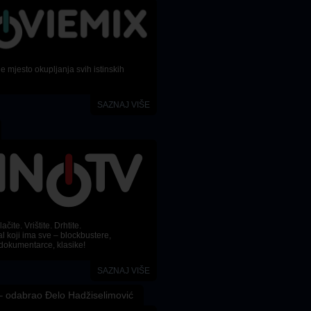
 mjesto okupljanja svih istinskih
SAZNAJ VIŠE
ačite. Vrištite. Drhtite.
l koji ima sve – blockbustere,
dokumentarce, klasike!
SAZNAJ VIŠE
Lomeći prepreke
Posljednji viking
 odabrao Đelo Hadžiselimović
Cutting through rocks
The last viking