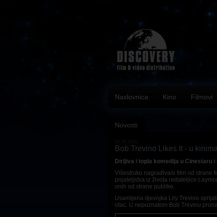
Naslovnica
Kino
Filmovi
Novosti
05.09.2025.
Bob Trevino Likes It - u kinima
Dirljiva i topla komedija u Cinestaru 
Višestruko nagrađivani film od strane fe
prijateljstva iz života redateljice Laym
onih od strane publike.
Usamljena djevojka Lily Trevino sprija
otac. U nepoznatom Bob Trevinu pronađ