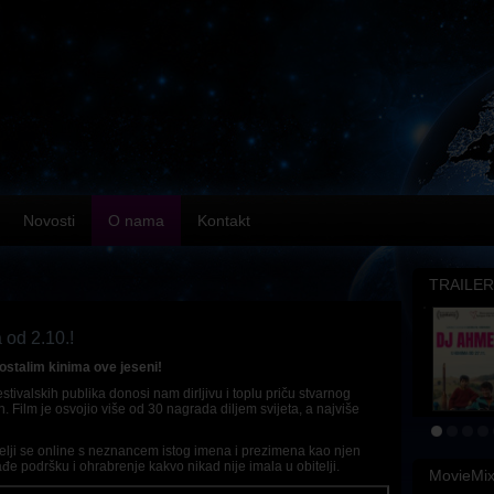
Novosti
O nama
Kontakt
TRAILER
 od 2.10.!
i ostalim kinima ove jeseni!
stivalskih publika donosi nam dirljivu i toplu priču stvarnog
on. Film je osvojio više od 30 nagrada diljem svijeta, a najviše
telji se online s neznancem istog imena i prezimena kao njen
e podršku i ohrabrenje kakvo nikad nije imala u obitelji.
MovieMi