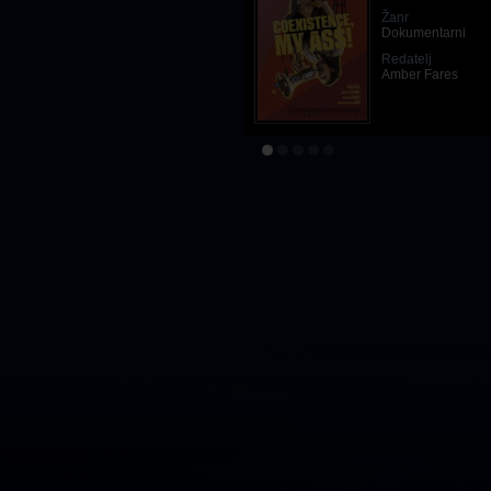
Žanr
Žanr
Drama
,
Vestern
Dokumentarni
Redatelj
Redatelj
Joel Souza
Amber Fares