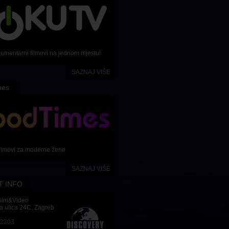
Žanr
Žanr
Dokumentarni
,
Biografski
Komedija
Redatelj
Redatelj
Mohammadreza Eyni
,
Sara
Ander Thomas Jensen
Khaki
kumentarni filmovi na jednom mjestu!
SAZNAJ VIŠE
mes
ilmovi za moderne žene
SAZNAJ VIŠE
T INFO
Film&Video
a ulica 24C, Zagreb
-2203