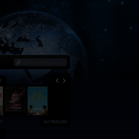
I
SVI TRAILERI
x