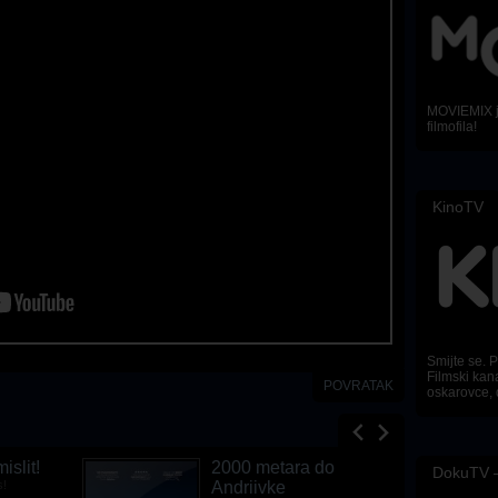
MOVIEMIX je
filmofila!
KinoTV
Smijte se. Pl
Filmski kana
POVRATAK
oskarovce, 
islit!
2000 metara do
DokuTV –
s!
Andriivke