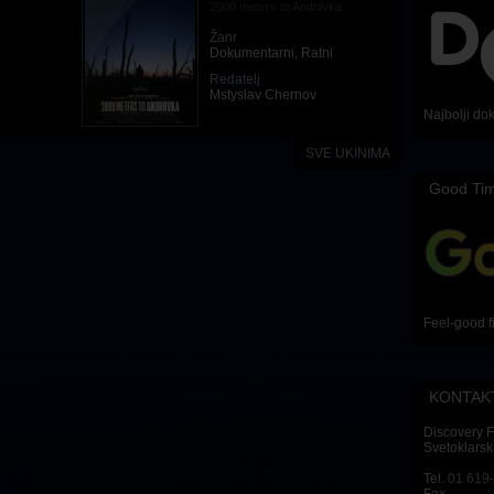
2000 meters to Andriivka
Žanr
Dokumentarni
,
Ratni
Redatelj
Mstyslav Chernov
Najbolji do
SVE UKINIMA
Good Ti
Feel-good f
KONTAK
Discovery 
Svetoklarsk
Tel.
01 619
Fax.