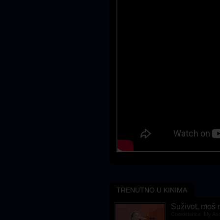
TRENUTNO U KINIMA
Rust
Suživot, moš m
Rust
Coexistence, My As