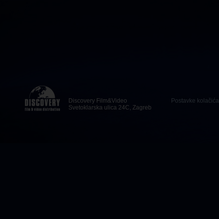
Discovery Film&Video
Postavke kolačića
Svetoklarska ulica 24C, Zagreb