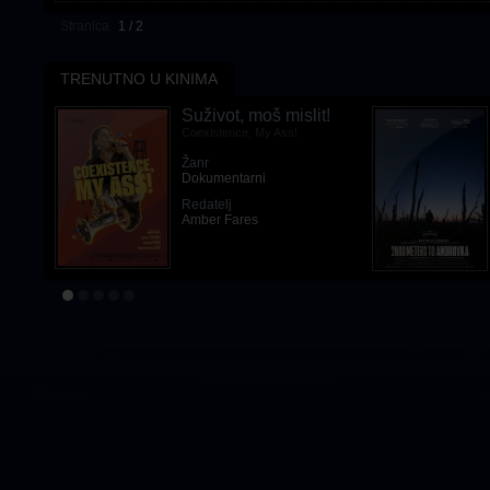
Stranica
1 / 2
TRENUTNO U KINIMA
Suživot, moš mislit!
Coexistence, My Ass!
Žanr
Dokumentarni
Redatelj
Amber Fares