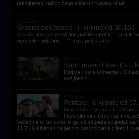
premijerom, nakon čega stiže u hrvatska kina!
09.10.2025
Grozna polusestra - u kinima od 30.10.!
Iznimno hvaljen od strane publike i kritike, za Hall
norveški body horor: Grozna polusestra.
05.09.2025
Bob Trevino Likes It - u k
Dirljiva i topla komedija u Cines
ove jeseni!
07.07.2025
Fanfare - u kinima od 17.
Film Fanfare je imao čak 3 hrvat
Festivalu mediternskog filma u 
večerima u Karlovcu te ga još stignete pogledati na P
12.7.! U kinima i na ljetnim pozornicama diljem Hrva