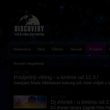
Naslovnica
Kino
Filmovi
Novosti
O nama
Novosti i događanja
19.01.2026
Posljednji viking - u kinima od 12.3.!
Genijalni Mads Mikkelsen kakvog još niste vidjeli u c
04.11.2025
Dj Ahmet - u kinima od 27
DJ Ahmet otvara Zagreb Film F