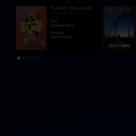
Suživot, moš mislit!
Coexistence, My Ass!
Žanr
Dokumentarni
Redatelj
Amber Fares