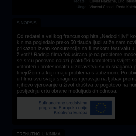
Redatelj
Olivier Nakache
,
Éric Toled
Uloge
Vincent Cassel
,
Reda Kateb
SINOPSIS
Od redatelja velikog francuskog hita „Nedodirljivi“ k
kinima pogledalo preko 50 tisuća ljudi stiže nam novi
prikazan izvan konkurencije na filmskom festivalu 
životi“! Radnja filma fokusirana je na probleme mod
se srcu ponovno nalazi praktički kompletan svijet: soc
volonteri i profesionalci u zdravstvu svim snagama p
tinejdžerima koji imaju problema s autizmom. Po obič
u filmu svu svoju snagu usmjeravaju na ljubav prem
njihovo vjerovanje u život društva te pogotovo na hu
posljednju crtu obrane međuljudskih odnosa.
TRENUTNO U KINIMA