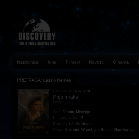
Naslovnica
Kino
Filmovi
Novosti
O nama
PRETRAGA: László Nemes
U KINIMA OD
14.02.2019
Prije mraka
Sunset
Žanr:
Drama
,
Misterija
Kategorizacija:
15
Redatelj:
László Nemes
Uloge:
Susanne Wuest
,
Urs Rechn
,
Vlad Ivanov