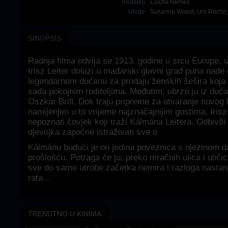
Redatelj
László Nemes
Uloge
Susanne Wuest
,
Urs Rechn
SINOPSIS
Radnja filma odvija se 1913. godine u srcu Europe, 
Irisz Leiter dolazi u mađarski glavni grad puna nade 
legendarnom dućanu za prodaju ženskih šešira koja j
sada pokojnim roditeljima. Međutim, ubrzo ju iz duća
Oszkár Brill. Dok traju pripreme za otvaranje novog L
namijenjen u to vrijeme najznačajnijim gostima, Iris
nepoznati čovjek koji traži Kálmána Leitera. Odbivši
djevojka započne istraživati sve o
Kálmánu budući je on jedina poveznica s njezinom 
prošlošću. Potraga će ju, preko mračnih ulica i ulič
sve do same utrobe začetka nemira i razloga nasta
rata…
TRENUTNO U KINIMA