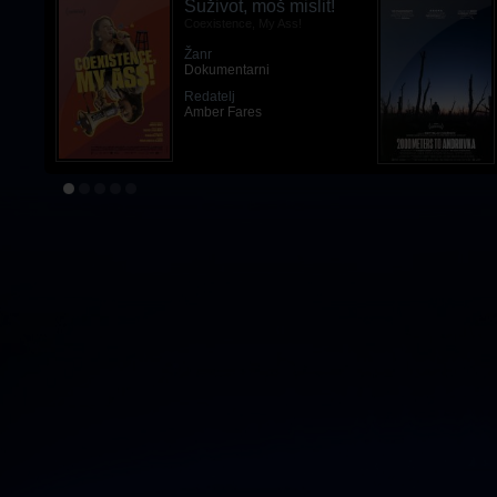
Suživot, moš mislit!
Coexistence, My Ass!
Žanr
Dokumentarni
Redatelj
Amber Fares