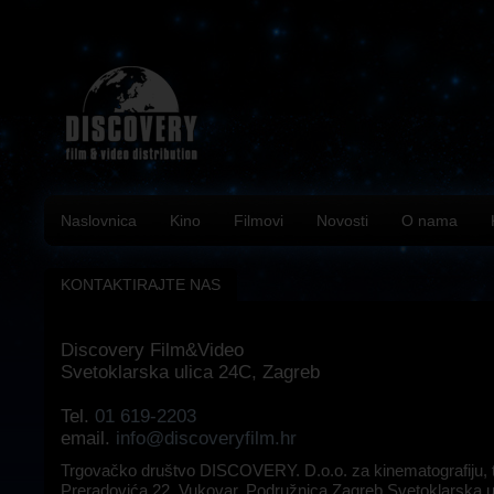
Naslovnica
Kino
Filmovi
Novosti
O nama
KONTAKTIRAJTE NAS
Discovery Film&Video
Svetoklarska ulica 24C, Zagreb
Tel.
01 619-2203
email.
info@discoveryfilm.hr
Trgovačko društvo DISCOVERY. D.o.o. za kinematografiju, t
Preradovića 22, Vukovar, Podružnica Zagreb Svetoklarska u