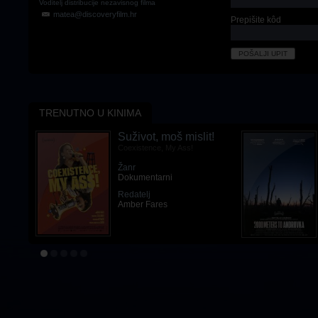
Voditelj distribucije nezavisnog filma
matea@discoveryfilm.hr
Prepišite kôd
TRENUTNO U KINIMA
Suživot, moš mislit!
Coexistence, My Ass!
Žanr
Dokumentarni
Redatelj
Amber Fares