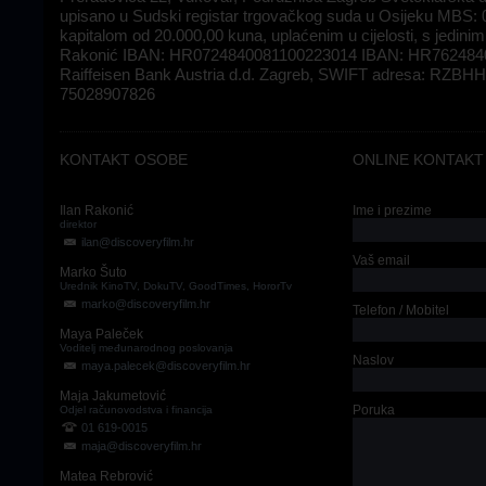
upisano u Sudski registar trgovačkog suda u Osijeku MBS:
kapitalom od 20.000,00 kuna, uplaćenim u cijelosti, s jedini
Rakonić IBAN: HR0724840081100223014 IBAN: HR762484
Raiffeisen Bank Austria d.d. Zagreb, SWIFT adresa: RZB
75028907826
KONTAKT OSOBE
ONLINE KONTAKT
Ilan Rakonić
Ime i prezime
direktor
ilan@discoveryfilm.hr
Vaš email
Marko Šuto
Urednik KinoTV, DokuTV, GoodTimes, HororTv
marko@discoveryfilm.hr
Telefon / Mobitel
Maya Paleček
Voditelj međunarodnog poslovanja
Naslov
maya.palecek@discoveryfilm.hr
Maja Jakumetović
Poruka
Odjel računovodstva i financija
01 619-0015
maja@discoveryfilm.hr
Matea Rebrović