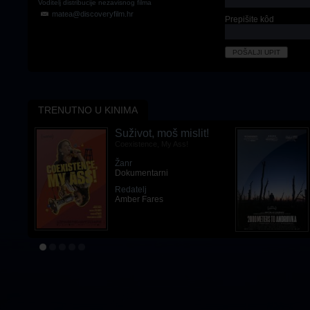
Voditelj distribucije nezavisnog filma
matea@discoveryfilm.hr
Prepišite kôd
TRENUTNO U KINIMA
Suživot, moš mislit!
Coexistence, My Ass!
Žanr
Dokumentarni
Redatelj
Amber Fares