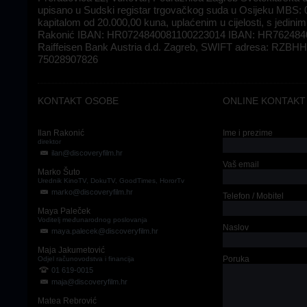
upisano u Sudski registar trgovačkog suda u Osijeku MBS:
kapitalom od 20.000,00 kuna, uplaćenim u cijelosti, s jedini
Rakonić IBAN: HR0724840081100223014 IBAN: HR762484
Raiffeisen Bank Austria d.d. Zagreb, SWIFT adresa: RZB
75028907826
KONTAKT OSOBE
ONLINE KONTAKT
Ilan Rakonić
Ime i prezime
direktor
ilan@discoveryfilm.hr
Vaš email
Marko Šuto
Urednik KinoTV, DokuTV, GoodTimes, HororTv
marko@discoveryfilm.hr
Telefon / Mobitel
Maya Paleček
Voditelj međunarodnog poslovanja
Naslov
maya.palecek@discoveryfilm.hr
Maja Jakumetović
Poruka
Odjel računovodstva i financija
01 619-0015
maja@discoveryfilm.hr
Matea Rebrović