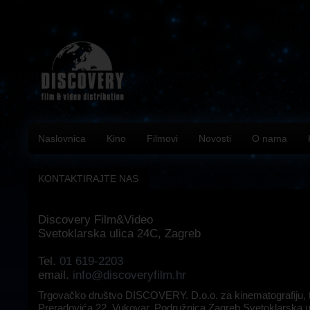
Naslovnica
Kino
Filmovi
Novosti
O nama
KONTAKTIRAJTE NAS
Discovery Film&Video
Svetoklarska ulica 24C, Zagreb
Tel.
01 619-2203
email.
info@discoveryfilm.hr
Trgovačko društvo DISCOVERY. D.o.o. za kinematografiju, t
Preradovića 22, Vukovar, Podružnica Zagreb Svetoklarska u