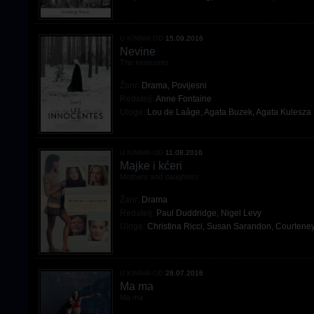
U KINIMA OD
15.09.2016
Nevine
The Innocents
Žanr:
Drama
,
Povijesni
Redatelj:
Anne Fontaine
Uloge:
Lou de Laâge
,
Agata Buzek
,
Agata Kulesza
U KINIMA OD
11.08.2016
Majke i kćeri
Mothers and daughters
Žanr:
Drama
Redatelj:
Paul Duddridge
,
Nigel Levy
Uloge:
Christina Ricci
,
Susan Sarandon
,
Courtene
U KINIMA OD
28.07.2016
Ma ma
Ma ma