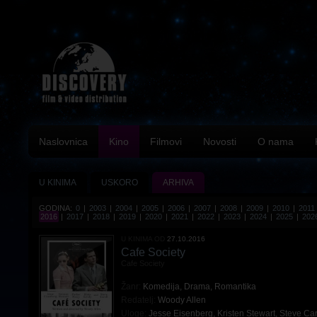
Naslovnica
Kino
Filmovi
Novosti
O nama
U KINIMA
USKORO
ARHIVA
GODINA:
0
|
2003
|
2004
|
2005
|
2006
|
2007
|
2008
|
2009
|
2010
|
2011
2016
|
2017
|
2018
|
2019
|
2020
|
2021
|
2022
|
2023
|
2024
|
2025
|
202
U KINIMA OD
27.10.2016
Cafe Society
Cafe Society
Žanr:
Komedija
,
Drama
,
Romantika
Redatelj:
Woody Allen
Uloge:
Jesse Eisenberg
,
Kristen Stewart
,
Steve Car