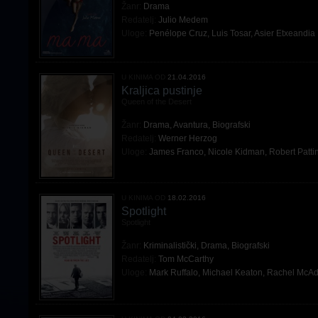
Žanr:
Drama
Redatelj:
Julio Medem
Uloge:
Penélope Cruz
,
Luis Tosar
,
Asier Etxeandia
U KINIMA OD
21.04.2016
Kraljica pustinje
Queen of the Desert
Žanr:
Drama
,
Avantura
,
Biografski
Redatelj:
Werner Herzog
Uloge:
James Franco
,
Nicole Kidman
,
Robert Patti
U KINIMA OD
18.02.2016
Spotlight
Spotlight
Žanr:
Kriminalistički
,
Drama
,
Biografski
Redatelj:
Tom McCarthy
Uloge:
Mark Ruffalo
,
Michael Keaton
,
Rachel McA