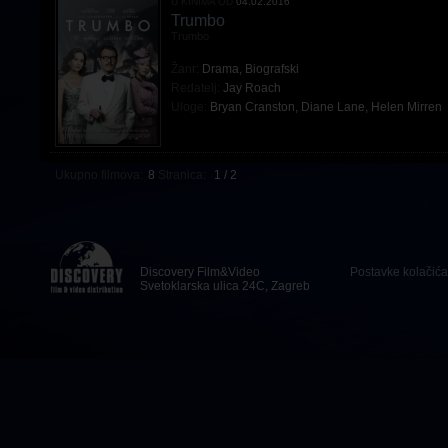
U KINIMA OD
04.02.2016
Trumbo
Trumbo
Žanr:
Drama
,
Biografski
Redatelj:
Jay Roach
Uloge:
Bryan Cranston
,
Diane Lane
,
Helen Mirren
Ukupno filmova:
8
Stranica:
1 / 2
Discovery Film&Video
Postavke kolačića
Svetoklarska ulica 24C, Zagreb