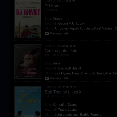
U KINIMA OD
27.11.2025
DJ Ahmet
DJ Ahmet
Žanr:
Drama
Redatelj:
Georgi M.Unkovski
Uloge:
Arif Jakup
,
Agush Agushev
,
Aksel Mehmet
,
D
Pokreni trailer
U KINIMA OD
30.10.2025
Grozna polusestra
The Ugly Stepsister
Žanr:
Horor
Redatelj:
Emilie Blichfeldt
Uloge:
Lea Myren
,
Thea Sofie Loch Næss
,
Ane Dah
Pokreni trailer
U KINIMA OD
02.10.2025
Bob Trevino Likes It
Bob Trevino Likes It
Žanr:
Komedija
,
Drama
Redatelj:
Tracie Laymon
Uloge:
John Leguizamo
,
Barbie Ferreira