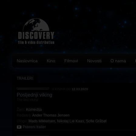
Naslovnica
Kino
Filmovi
Novosti
O nama
TRAILERI
U KINIMA OD
12.03.2026
Posljednji viking
The last viking
Žanr:
Komedija
Redatelj:
Ander Thomas Jensen
Uloge:
Mads Mikkelsen
,
Nikolaj Lie Kaas
,
Sofie Gråbøl
Pokreni trailer