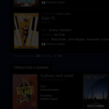
Pokreni trailer
U KINIMA OD
03.07.2025
Köln 75
Köln 75
Žanr:
Drama
,
Glazbeni
Redatelj:
Ido Fluk
Uloge:
Mala Emde
,
John Magaro
,
Alexander Schee
Pokreni trailer
Ukupno trailera:
204
Stranica
1 / 41
TRENUTNO U KINIMA
Suživot, moš mislit!
Coexistence, My Ass!
Žanr
Dokumentarni
Redatelj
Amber Fares