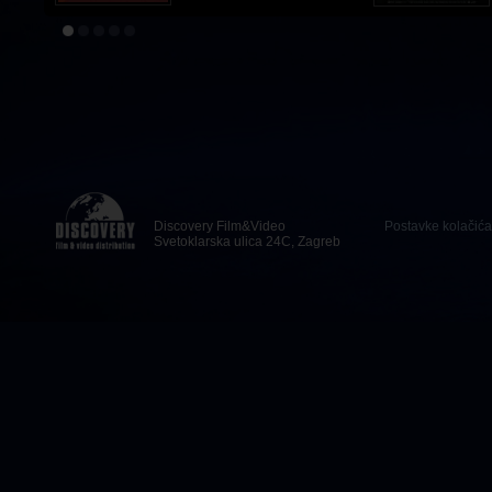
Discovery Film&Video
Postavke kolačića
Svetoklarska ulica 24C, Zagreb