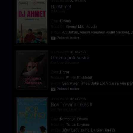
U KINIMA OD
27.11.2025
DJ Ahmet
DJ Ahmet
Žanr:
Drama
Redatelj:
Georgi M.Unkovski
Uloge:
Arif Jakup
,
Agush Agushev
,
Aksel Mehmet
,
D
Pokreni trailer
U KINIMA OD
30.10.2025
Grozna polusestra
The Ugly Stepsister
Žanr:
Horor
Redatelj:
Emilie Blichfeldt
Uloge:
Lea Myren
,
Thea Sofie Loch Næss
,
Ane Dah
Pokreni trailer
U KINIMA OD
02.10.2025
Bob Trevino Likes It
Bob Trevino Likes It
Žanr:
Komedija
,
Drama
Redatelj:
Tracie Laymon
Uloge:
John Leguizamo
,
Barbie Ferreira