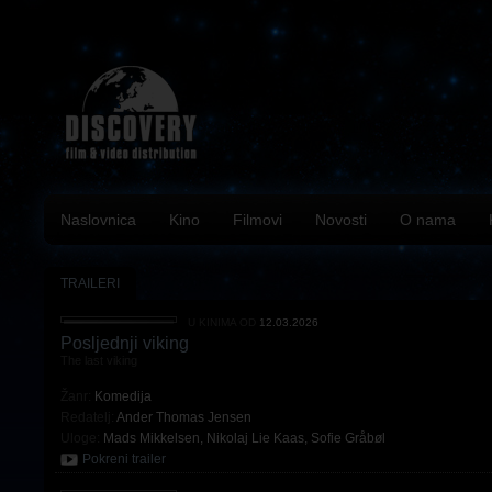
Naslovnica
Kino
Filmovi
Novosti
O nama
TRAILERI
U KINIMA OD
12.03.2026
Posljednji viking
The last viking
Žanr:
Komedija
Redatelj:
Ander Thomas Jensen
Uloge:
Mads Mikkelsen
,
Nikolaj Lie Kaas
,
Sofie Gråbøl
Pokreni trailer