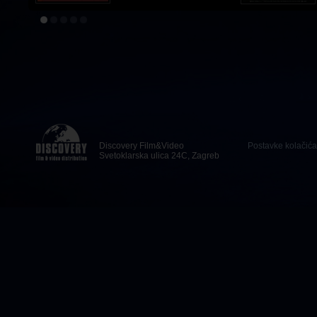
Discovery Film&Video
Postavke kolačića
Svetoklarska ulica 24C, Zagreb