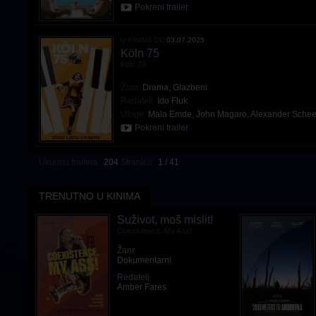
Pokreni trailer
U KINIMA OD
03.07.2025
Köln 75
Köln 75
Žanr:
Drama
,
Glazbeni
Redatelj:
Ido Fluk
Uloge:
Mala Emde
,
John Magaro
,
Alexander Schee
Pokreni trailer
Ukupno trailera:
204
Stranica
1 / 41
TRENUTNO U KINIMA
Suživot, moš mislit!
Coexistence, My Ass!
Žanr
Dokumentarni
Redatelj
Amber Fares