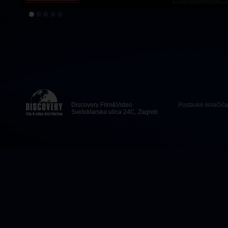
Discovery Film&Video
Postavke kolačića
Svetoklarska ulica 24C, Zagreb