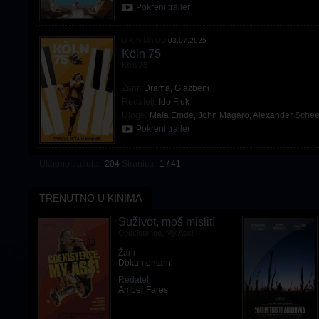
Pokreni trailer
U KINIMA OD
03.07.2025
Köln 75
Köln 75
Žanr:
Drama
,
Glazbeni
Redatelj:
Ido Fluk
Uloge:
Mala Emde
,
John Magaro
,
Alexander Schee
Pokreni trailer
Ukupno trailera:
204
Stranica
1 / 41
TRENUTNO U KINIMA
Suživot, moš mislit!
Coexistence, My Ass!
Žanr
Dokumentarni
Redatelj
Amber Fares