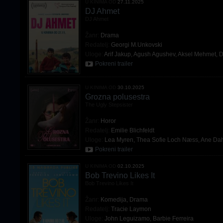
U KINIMA OD
27.11.2025
DJ Ahmet
DJ Ahmet
Žanr:
Drama
Redatelj:
Georgi M.Unkovski
Uloge:
Arif Jakup
,
Agush Agushev
,
Aksel Mehmet
,
D
Pokreni trailer
U KINIMA OD
30.10.2025
Grozna polusestra
The Ugly Stepsister
Žanr:
Horor
Redatelj:
Emilie Blichfeldt
Uloge:
Lea Myren
,
Thea Sofie Loch Næss
,
Ane Dah
Pokreni trailer
U KINIMA OD
02.10.2025
Bob Trevino Likes It
Bob Trevino Likes It
Žanr:
Komedija
,
Drama
Redatelj:
Tracie Laymon
Uloge:
John Leguizamo
,
Barbie Ferreira