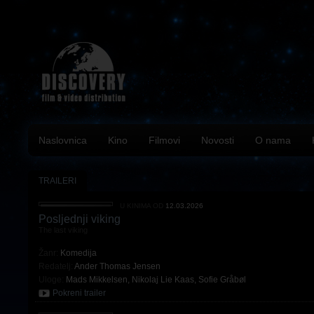
Naslovnica
Kino
Filmovi
Novosti
O nama
TRAILERI
U KINIMA OD
12.03.2026
Posljednji viking
The last viking
Žanr:
Komedija
Redatelj:
Ander Thomas Jensen
Uloge:
Mads Mikkelsen
,
Nikolaj Lie Kaas
,
Sofie Gråbøl
Pokreni trailer